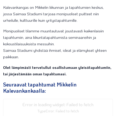
Kalevankangas on Mikkelin liikunnan ja tapahtumien keskus,
jossa Saimaa Stadiumi tarjoaa monipuoliset puitteet niin
urheilulle, kulttuurille kuin yritystapahtumille.
Monipuoliset tilamme muuntautuvat joustavasti kaikenlaisiin
tapahtumiin, aina liikuntatapahtumista seminaareihin ja
kokoustilaisuuksista messuihin.
​Saimaa Stadiumi yhdistää ihmiset, ideat ja elämykset yhteen
paikkaan.
Olet lämpimästi tervetullut osallistumaan yleisötapahtumiin,
tai järjestämään oman tapahtumasi.
Seuraavat tapahtumat Mikkelin
Kalevankankaalla:
Error in loading widget: Failed to fetch
TypeError: Failed to fetch