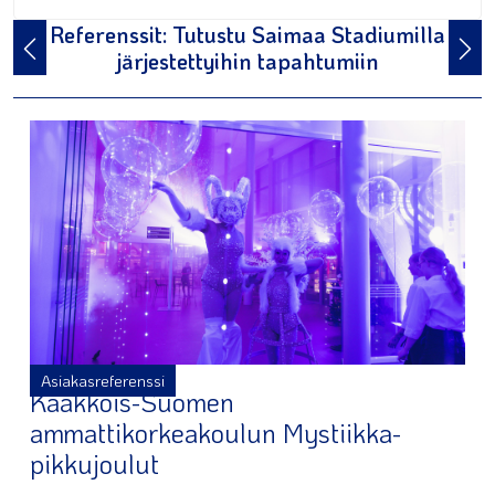
Referenssit: Tutustu Saimaa Stadiumilla
järjestettyihin tapahtumiin
Asiakasreferenssi
Kaakkois-Suomen
ammattikorkeakoulun Mystiikka-
pikkujoulut