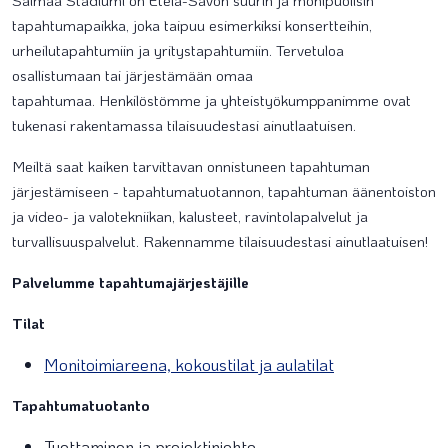
Saimaa Stadiumi on Etelä-Savon suurin ja monipuolisin
tapahtumapaikka, joka taipuu esimerkiksi konsertteihin,
urheilutapahtumiin ja yritystapahtumiin. Tervetuloa
osallistumaan tai järjestämään omaa
tapahtumaa. Henkilöstömme ja yhteistyökumppanimme ovat
tukenasi rakentamassa tilaisuudestasi ainutlaatuisen.
Meiltä saat kaiken tarvittavan onnistuneen tapahtuman
järjestämiseen - tapahtumatuotannon, tapahtuman äänentoiston
ja video- ja valotekniikan, kalusteet, ravintolapalvelut ja
turvallisuuspalvelut. Rakennamme tilaisuudestasi ainutlaatuisen!
Palvelumme tapahtumajärjestäjille
Tilat
Monitoimiareena, kokoustilat ja aulatilat
Tapahtumatuotanto
Tuottaminen ja projektinjohto