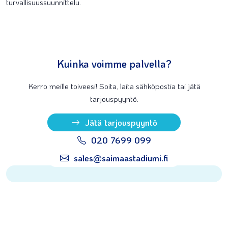
turvallisuussuunnittelu.
Kuinka voimme palvella?
Kerro meille toiveesi! Soita, laita sähköpostia tai jätä
tarjouspyyntö.
Jätä tarjouspyyntö
020 7699 099
sales@saimaastadiumi.fi