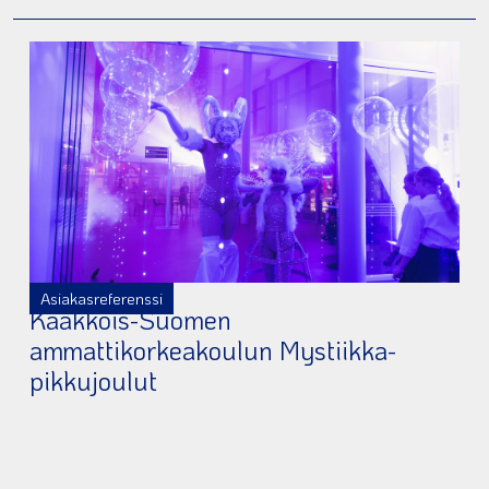
Asiakasreferenssi
Kaakkois-Suomen
ammattikorkeakoulun Mystiikka-
pikkujoulut