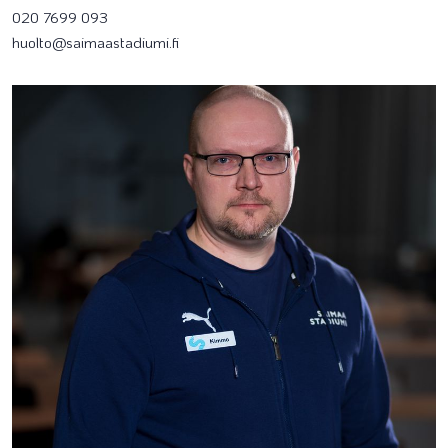
020 7699 093
huolto@saimaastadiumi.fi