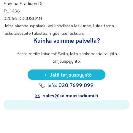
Saimaa Stadiumi Oy
PL 1496
02066 DOCUSCAN
Jotta skannauspalvelu voi kohdistaa laskunne, tulee tämä
laskutusosoite tulostaa myös itse laskuun.
Kuinka voimme palvella?
Kerro meille toiveesi! Soita, laita sähköpostia tai jätä
tarjouspyyntö.
Jätä tarjouspyyntö
info: 020 7699 099
sales@saimaastadiumi.fi