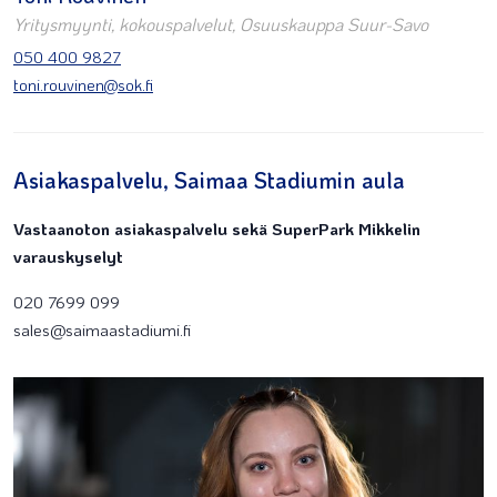
Yritysmyynti, kokouspalvelut, Osuuskauppa Suur-Savo
050 400 9827
toni.rouvinen@sok.fi
Asiakaspalvelu, Saimaa Stadiumin aula
Vastaanoton asiakaspalvelu sekä SuperPark Mikkelin
varauskyselyt
020 7699 099
sales@saimaastadiumi.fi