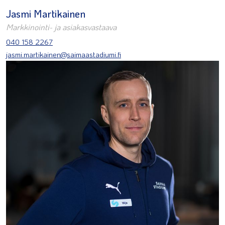
Jasmi Martikainen
Markkinointi- ja asiakasvastaava
040 158 2267
jasmi.martikainen@saimaastadiumi.fi