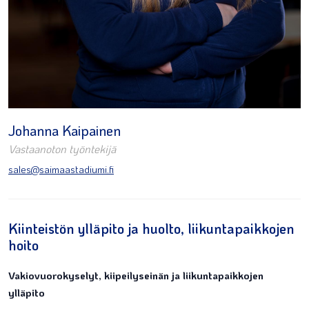
Johanna Kaipainen
Vastaanoton työntekijä
sales@saimaastadiumi.fi
Kiinteistön ylläpito ja huolto, liikuntapaikkojen
hoito
Vakiovuorokyselyt, kiipeilyseinän ja liikuntapaikkojen
ylläpito