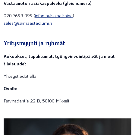
Vastaanoton asiakaspalvelu (yleisnumero)
020 7699 099 (
infon aukioloaikoina
)
sales@saimaastadiumi.fi
Yritysmyynti ja ryhmät
Kokoukset, tapahtumat, työhyvinvointipäivät ja muut
tilaisuudet
Yhteystiedot alla:
Osoite
Raviradantie 22 B, 50100 Mikkeli