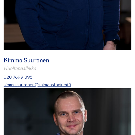
Kimmo Suuronen
Huoltopäällikkö
020 7699 095
kimmo.suuronen@saimaastadiumi.fi