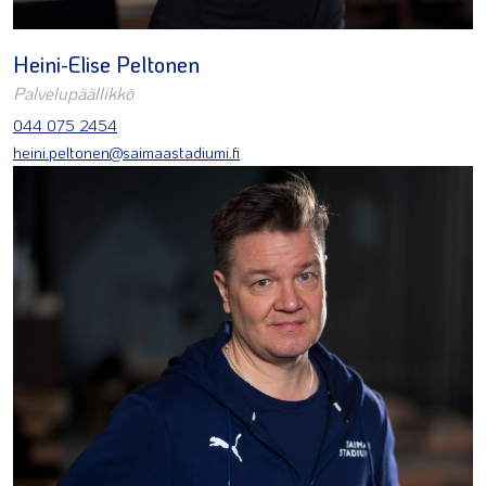
Heini-Elise Peltonen
Palvelupäällikkö
044 075 2454
heini.peltonen@saimaastadiumi.fi