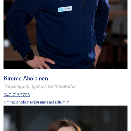
Kimmo Aholainen
Yritysmyynti, työhyvinvointipalvelut
040 719 7708
kimmo.aholainen@saimaastadiumi.fi