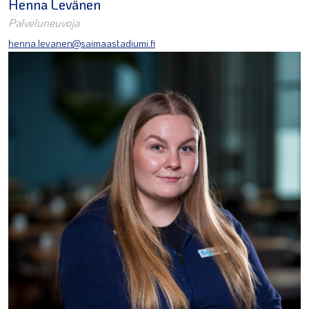
Henna Levänen
Palveluneuvoja
henna.levanen@saimaastadiumi.fi