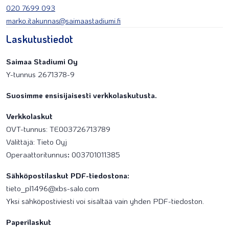
020 7699 093
marko.itakunnas@saimaastadiumi.fi
Laskutustiedot
Saimaa Stadiumi Oy
Y-tunnus 2671378-9
Suosimme ensisijaisesti verkkolaskutusta.
Verkkolaskut
OVT-tunnus: TE003726713789
Välittäjä: Tieto Oyj
Operaattoritunnus
:
003701011385
Sähköpostilaskut PDF-tiedostona:
tieto_pl1496@xbs-salo.com
Yksi sähköpostiviesti voi sisältää vain yhden PDF-tiedoston.
Paperilaskut