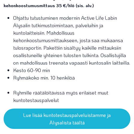
kehonkoostumusmittaus 35 €/hlö (sis. alv.)
Ohjattu tutustuminen modernin Active Life Labin
Älysalin tutkimustoimintaan, palveluihin ja
kuntolaitteisiin. Mahdollisuus
kehonkoostumusmittaukseen, josta saa mukaansa
tulosraportin. Pakettiin sisältyy kaikille mittauksiin
osallistuneille yhteinen tulosten tulkinta. Osallistujilla
on mahdollisuus treenata vapaasti kuntosalin laitteilla.
Kesto 60-90 min
Ryhmäkoko min. 10 henkilöä
Ryhmille räätälöitävissä myös erilaiset muut
kuntotestauspalvelut
Lue lisää kuntotestauspalveluistamme ja
Älysalista täältä