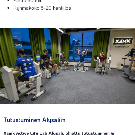
Ryhmäkoko 8-20 henkilöä
Tutustuminen Älysaliin
Xamk Active Life Lab Älysali, ohjattu tutustuminen &