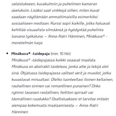
valaistukseen, kuvakulmiin ja puhelimen kameran
asetuksiin. Lisäksi saat vinkkejä siihen, miten kuvat
saadaan näyttämään ammattimaisilta esimerkiksi
sosiaaliseen mediaan. Kurssi sopii kaikille, jotka haluavat
kehittää visuaalista silmäänsä ja hyödyntää puhelinta
luovana työkaluna.
–
Anna-Katri Hänninen, Minäkuva® -
menetelmän luoja
Minäkuva® -taidepaja
(min. 10 hlö)
Minäkuva® -taidepajassa kaikki osaavat maalata.
Minäkuva on abstrakti taideteos, jonka aihe ja tekijä olet
sinä. Ohjatussa taidepajassa valitset värit ja muodot, jotka
kuvastavat minuuttasi. Oletko luonteeltasi iloinen keltainen,
rauhallinen sininen vai romanttinen punainen? Onko
rytmisi tasaisen raidallinen, holtiton spiraali vai
täsmällinen ruudukko? Osallistuaksesi et tarvitse mitään
aiempaa kokemusta maalaamisesta.
–
Anna-Katri
Hänninen