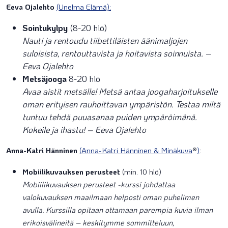
Eeva Ojalehto
(Unelma Elämä):
Sointukylpy
(8-20 hlö)
Nauti ja rentoudu tiibettiläisten äänimaljojen
suloisista, rentouttavista ja hoitavista soinnuista. –
Eeva Ojalehto
Metsäjooga
8-20 hlö
Avaa aistit metsälle! Metsä antaa joogaharjoitukselle
oman erityisen rauhoittavan ympäristön. Testaa miltä
tuntuu tehdä puuasanaa puiden ympäröimänä.
Kokeile ja ihastu! – Eeva Ojalehto
Anna-Katri Hänninen
(Anna-Katri Hänninen & Minäkuva
®
)
:
Mobiilikuvauksen perusteet
(min. 10 hlö)
Mobiilikuvauksen perusteet -kurssi johdattaa
valokuvauksen maailmaan helposti oman puhelimen
avulla. Kurssilla opitaan ottamaan parempia kuvia ilman
erikoisvälineitä – keskitymme sommitteluun,