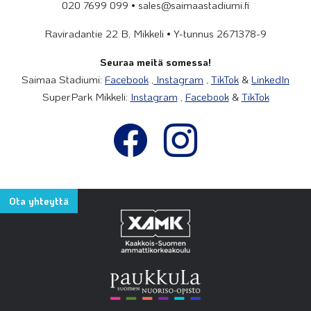
020 7699 099 • sales@saimaastadiumi.fi
Raviradantie 22 B, Mikkeli • Y-tunnus 2671378-9
Seuraa meitä somessa!
Saimaa Stadiumi:
Facebook
,
Instagram
,
TikTok
&
LinkedIn
SuperPark Mikkeli:
Instagram
,
Facebook
&
TikTok
Ota yhteyttä