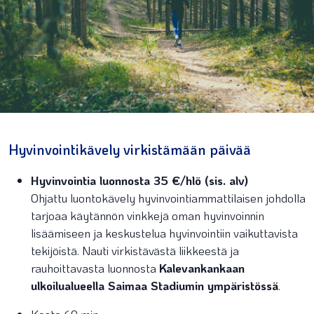
Hyvinvointikävely virkistämään päivää
Hyvinvointia luonnosta 35 €/hlö (sis. alv)
Ohjattu luontokävely hyvinvointiammattilaisen johdolla
tarjoaa käytännön vinkkejä oman hyvinvoinnin
lisäämiseen ja keskustelua hyvinvointiin vaikuttavista
tekijöistä. Nauti virkistävästä liikkeestä ja
rauhoittavasta luonnosta
Kalevankankaan
ulkoilualueella Saimaa Stadiumin ympäristössä
.
Kesto 60 min