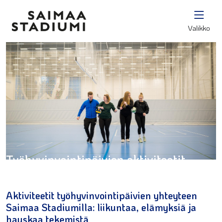
Valikko
Työhyvinvointipäivien aktiviteetit
Aktiviteetit työhyvinvointipäivien yhteyteen
Saimaa Stadiumilla: liikuntaa, elämyksiä ja
hauskaa tekemistä