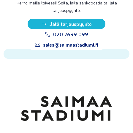
Kerro meille toiveesi! Soita, laita sähköpostia tai jätä
tarjouspyyntö.
Jätä tarjouspyyntö
020 7699 099
sales@saimaastadiumi.fi