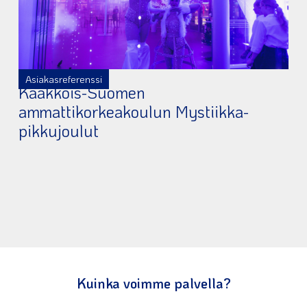
Asiakasreferenssi
Kaakkois-Suomen
ammattikorkeakoulun Mystiikka-
pikkujoulut
Kuinka voimme palvella?