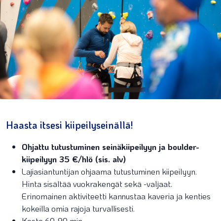
Haasta itsesi kiipeilyseinällä!
Ohjattu tutustuminen seinäkiipeilyyn ja boulder-
kiipeilyyn 35 €/hlö (sis. alv)
Lajiasiantuntijan ohjaama tutustuminen kiipeilyyn.
Hinta sisältää vuokrakengät sekä -valjaat.
Erinomainen aktiviteetti kannustaa kaveria ja kenties
kokeilla omia rajoja turvallisesti.
Kesto 60-90 min