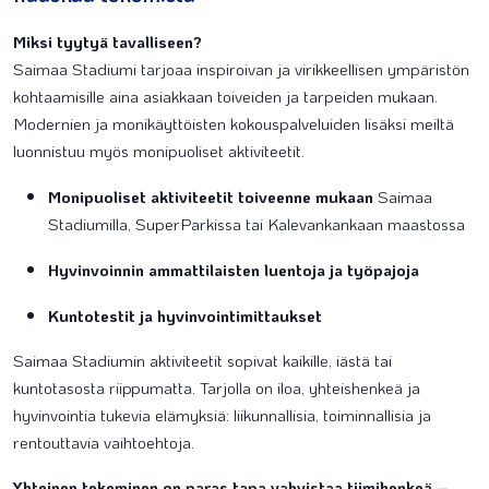
Miksi tyytyä tavalliseen?
Saimaa Stadiumi tarjoaa inspiroivan ja virikkeellisen ympäristön
kohtaamisille aina asiakkaan toiveiden ja tarpeiden mukaan.
Modernien ja monikäyttöisten kokouspalveluiden lisäksi meiltä
luonnistuu myös monipuoliset aktiviteetit.
Monipuoliset aktiviteetit toiveenne mukaan
Saimaa
Stadiumilla, SuperParkissa tai Kalevankankaan maastossa
Hyvinvoinnin ammattilaisten luentoja ja työpajoja
Kuntotestit ja hyvinvointimittaukset
Saimaa Stadiumin aktiviteetit sopivat kaikille, iästä tai
kuntotasosta riippumatta. Tarjolla on iloa, yhteishenkeä ja
hyvinvointia tukevia elämyksiä: liikunnallisia, toiminnallisia ja
rentouttavia vaihtoehtoja.
Yhteinen tekeminen on paras tapa vahvistaa tiimihenkeä –