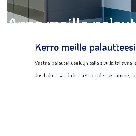
Anna meille palaute
Kerro meille palautteesi
Vastaa palautekyselyyn tällä sivulla tai avaa
Jos haluat saada lisätietoa palveluistamme, j