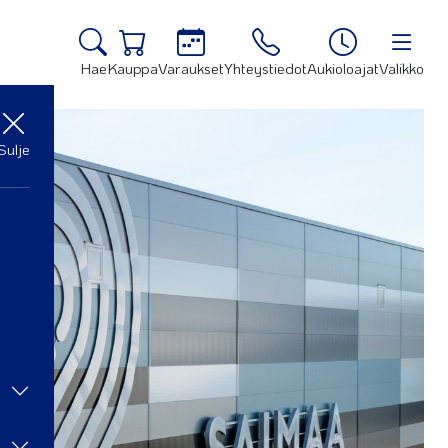
Hae
Kauppa
Varaukset
Yhteystiedot
Aukioloajat
Valikko
Sulje