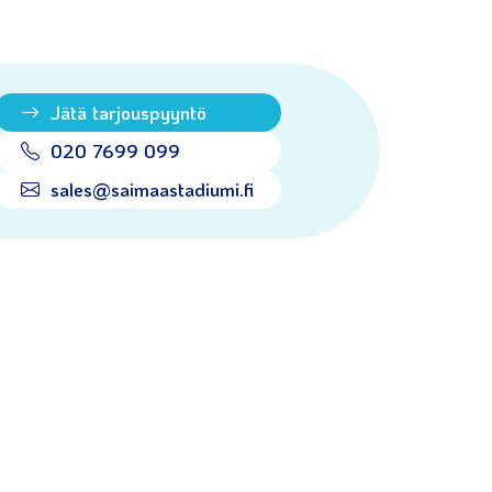
Jätä tarjouspyyntö
020 7699 099
sales@saimaastadiumi.fi