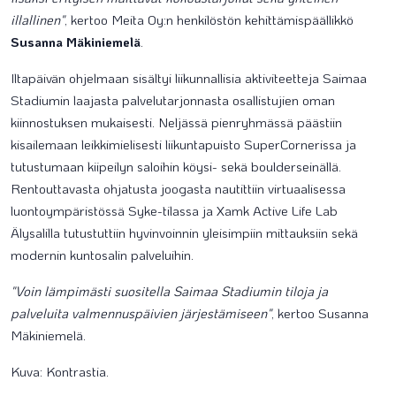
illallinen"
, kertoo Meita Oy:n henkilöstön kehittämispäällikkö
Susanna Mäkiniemelä
.
Iltapäivän ohjelmaan sisältyi liikunnallisia aktiviteetteja Saimaa
Stadiumin laajasta palvelutarjonnasta osallistujien oman
kiinnostuksen mukaisesti. Neljässä pienryhmässä päästiin
kisailemaan leikkimielisesti liikuntapuisto SuperCornerissa ja
tutustumaan kiipeilyn saloihin köysi- sekä boulderseinällä.
Rentouttavasta ohjatusta joogasta nautittiin virtuaalisessa
luontoympäristössä Syke-tilassa ja Xamk Active Life Lab
Älysalilla tutustuttiin hyvinvoinnin yleisimpiin mittauksiin sekä
modernin kuntosalin palveluihin.
"Voin lämpimästi suositella Saimaa Stadiumin tiloja ja
palveluita valmennuspäivien järjestämiseen"
, kertoo Susanna
Mäkiniemelä.
Kuva: Kontrastia.