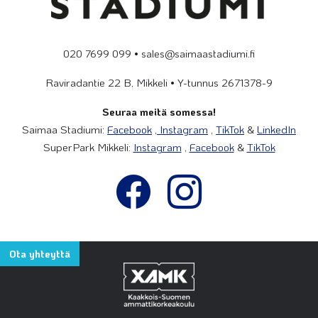
020 7699 099 • sales@saimaastadiumi.fi
Raviradantie 22 B, Mikkeli • Y-tunnus 2671378-9
Seuraa meitä somessa!
Saimaa Stadiumi:
Facebook
,
Instagram
,
TikTok
&
LinkedIn
SuperPark Mikkeli:
Instagram
,
Facebook
&
TikTok
Ota yhteyttä