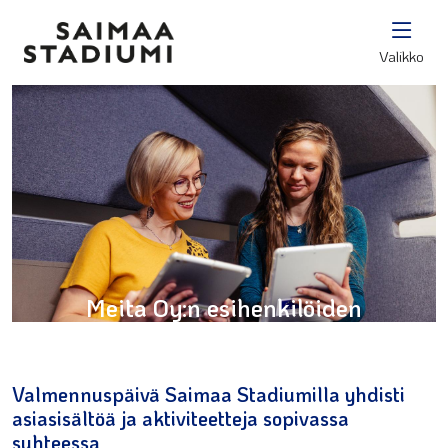
Valikko
Meita Oy:n esihenkilöiden
valmennuspäivä
Valmennuspäivä Saimaa Stadiumilla yhdisti
asiasisältöä ja aktiviteetteja sopivassa
suhteessa