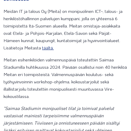
Meidän IT ja talous Oy (Meita) on monipuolinen ICT‑, talous- ja
henkilöstöhallinnon palvelujen kumppani, jolla on yhteensä 6
toimipistettä Itä-Suomen alueella. Meitan omistaja-asiakkaita
ovat Etelä- ja Pohjois-Karjalan, Etelä-Savon sekä Päijät-
Hämeen kunnat, kaupungit, kuntatoimijat ja hyvinvointialueet.
Lisätietoja Meitasta
täältä.
Meitan esihenkilöiden valmennuspäivä toteutettiin Saimaa
Stadiumilla huhtikuussa 2024. Päivään osallistui noin 40 henkilöä
Meitan eri toimipisteistä. Valmennuspäivän koulutus- sekä
työhyvinvoinnin workshop-ohjelma, kokoustarjoilut sekä
illallistarjoilu toteutettiin monipuolisesti muuntuvassa Vire-
kokoustilassa.
"Saimaa Stadiumin monipuoliset tilat ja toimivat palvelut
vastasivat mainiosti tarpeisiimme valmennuspäivän
järjestämiseen. Tiiviiseen ja onnistuneeseen päivään sisältyi
lisäksi erityisen maittavat kokoustarjoilut sekä yhteinen