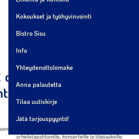
Kokoukset ja työhyvinvointi
Bistro Sisu
Info
Yhteydenottolomake
 on upea tapahtumien j
Anna palautetta
ntoilun ja elämysten m
Tilaa uutiskirje
Mikkelissä
Jätä tarjouspyyntö!
anssa kuntoilulle, tehokkaille kokouksille ja hyvän olon työhyv
urheilutapahtumille, konserteille ja tilaisuuksille.