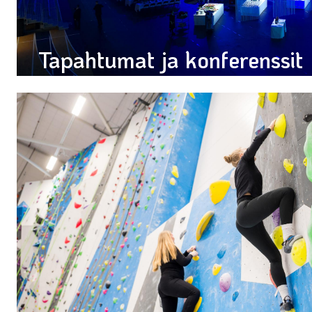
Tapahtumat ja konferenssit
Tilaa jopa 5 000 henkilön tilaisuuksille - kysy tarjous!