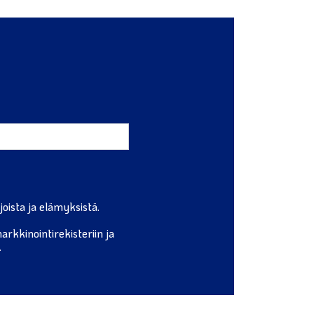
oista ja elämyksistä.
rkkinointirekisteriin ja
.