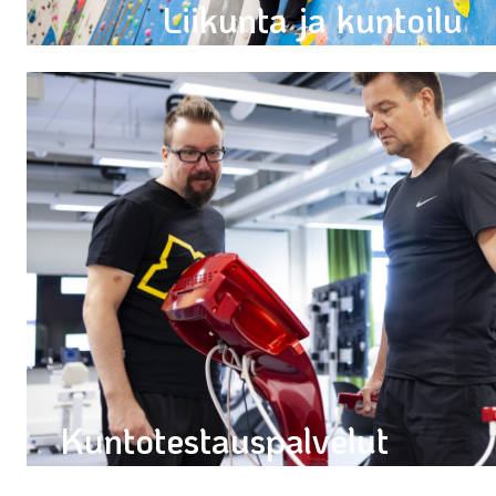
Liikunta ja kuntoilu
Kuntosali ja juoksurata 29€/kk (12kk) • Kiipeilykokeil
Kuntotestauspalvelut
Alk. kehonkoostumusmittaus 29€