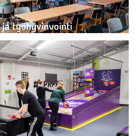
ja työhyvinvointi
kous- ja työhyvinvointitarjontaamme!