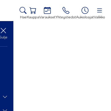
Hae
Kauppa
Varaukset
Yhteystiedot
Aukioloajat
Valikko
Sulje