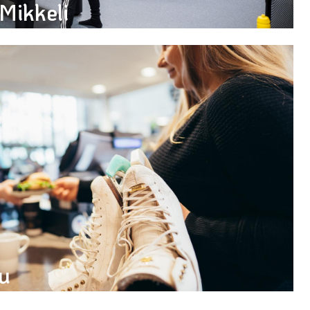
Mikkeli
ärit alk. 22€/hlö
su
4,00€/hlö