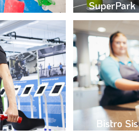
SuperPark 
u 22€/hlö
Liput alk. 15€/hlö • Syntt
Bistro Si
Arkilounas klo 11-14 • 1