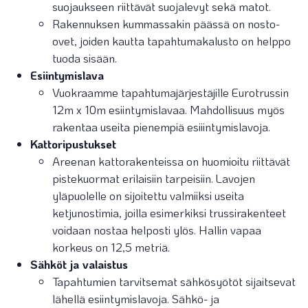
suojaukseen riittävät suojalevyt sekä matot.
Rakennuksen kummassakin päässä on nosto-
ovet, joiden kautta tapahtumakalusto on helppo
tuoda sisään.
Esiintymislava
Vuokraamme tapahtumajärjestäjille Eurotrussin
12m x 10m esiintymislavaa. Mahdollisuus myös
rakentaa useita pienempiä esiiintymislavoja.
Kattoripustukset
​Areenan kattorakenteissa on huomioitu riittävät
pistekuormat erilaisiin tarpeisiin. Lavojen
yläpuolelle on sijoitettu valmiiksi useita
ketjunostimia, joilla esimerkiksi trussirakenteet
voidaan nostaa helposti ylös. Hallin vapaa
korkeus on 12,5 metriä.
Sähköt ja valaistus
Tapahtumien tarvitsemat sähkösyötöt sijaitsevat
lähellä esiintymislavoja. Sähkö- ja