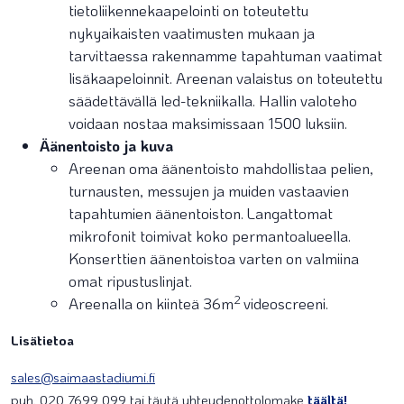
tietoliikennekaapelointi on toteutettu
nykyaikaisten vaatimusten mukaan ja
tarvittaessa rakennamme tapahtuman vaatimat
lisäkaapeloinnit. Areenan valaistus on toteutettu
säädettävällä led-tekniikalla. Hallin valoteho
voidaan nostaa maksimissaan 1500 luksiin.
Äänentoisto ja kuva
Areenan oma äänentoisto mahdollistaa pelien,
turnausten, messujen ja muiden vastaavien
tapahtumien äänentoiston. Langattomat
mikrofonit toimivat koko permantoalueella.
Konserttien äänentoistoa varten on valmiina
omat ripustuslinjat.
2
Areenalla on kiinteä 36m
videoscreeni.
Lisätietoa
sales@saimaastadiumi.fi
puh. 020 7699 099 tai täytä yhteydenottolomake
täältä!