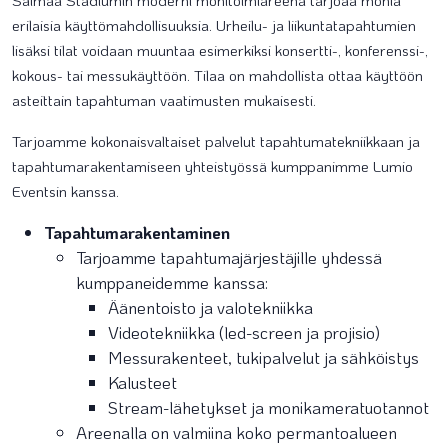
Saimaa Stadiumin moderni monitoimiareena tarjoaa monia
erilaisia käyttömahdollisuuksia. Urheilu- ja liikuntatapahtumien
lisäksi tilat voidaan muuntaa esimerkiksi konsertti-, konferenssi-,
kokous- tai messukäyttöön. Tilaa on mahdollista ottaa käyttöön
asteittain tapahtuman vaatimusten mukaisesti.
Tarjoamme kokonaisvaltaiset palvelut tapahtumatekniikkaan ja
tapahtumarakentamiseen yhteistyössä kumppanimme Lumio
Eventsin kanssa.
Tapahtumarakentaminen
Tarjoamme tapahtumajärjestäjille yhdessä
kumppaneidemme kanssa:
Äänentoisto ja valotekniikka
Videotekniikka (led-screen ja projisio)
Messurakenteet, tukipalvelut ja sähköistys
Kalusteet
Stream-lähetykset ja monikameratuotannot
Areenalla on valmiina koko permantoalueen