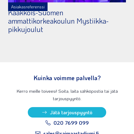
Asiakasreferenssi
Kaakkois-Suomen
ammattikorkeakoulun Mystiikka-
pikkujoulut
Kuinka voimme palvella?
Kerro meille toiveesi! Soita, laita sähköpostia tai jätä
tarjouspyyntö.
Jätä tarjouspyyntö
020 7699 099
sales@saimaastadiumi.fi