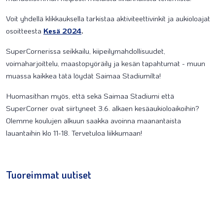
Voit yhdellä klikkauksella tarkistaa aktiviteettivinkit ja aukioloajat
osoitteesta
Kesä 2024
.
SuperCornerissa seikkailu, kiipeilymahdollisuudet,
voimaharjoittelu, maastopyöräily ja kesän tapahtumat - muun
muassa kaikkea tätä löydät Saimaa Stadiumilta!
Huomasithan myös, että sekä Saimaa Stadiumi että
SuperCorner ovat siirtyneet 3.6. alkaen kesäaukioloaikoihin?
Olemme koulujen alkuun saakka avoinna maanantaista
lauantaihin klo 11-18. Tervetuloa liikkumaan!
Tuoreimmat uutiset