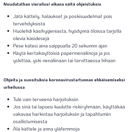
Noudatathan vierailusi aikana näitä ohjeistuksia
Jätä kättely, halaukset ja poskisuudelmat pois
tervehdyksistä
Huolehdi käsihygieniasta, hyödynnä tiloissa tarjolla
olevia käsidesejä
Pese kätesi aina saippualla 20 sekunnin ajan
Käytä kertakäyttöisiä paperinenäliinoja ja jos
yskittää, yski nenäliinaan tai tarvittaessa hihaan
Ohjeita ja suosituksia koronavirustartunnan ehkäisemiseksi
urheilussa
Tule vain terveenä harjoituksiin
Jos sinä tai lapsesi kuulutte riskiryhmään, käyttäkää
vakavaa harkintaa harjoituksiin ja tapahtumiin
osallistumisesta
Älä kättele ja anna yläfemmoja