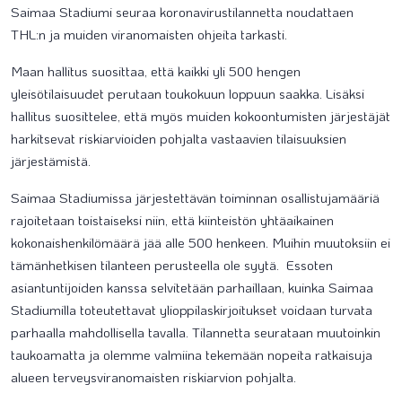
Saimaa Stadiumi seuraa koronavirustilannetta noudattaen
THL:n ja muiden viranomaisten ohjeita tarkasti.
Maan hallitus suosittaa, että kaikki yli 500 hengen
yleisötilaisuudet perutaan toukokuun loppuun saakka. Lisäksi
hallitus suosittelee, että myös muiden kokoontumisten järjestäjät
harkitsevat riskiarvioiden pohjalta vastaavien tilaisuuksien
järjestämistä.
Saimaa Stadiumissa järjestettävän toiminnan osallistujamääriä
rajoitetaan toistaiseksi niin, että kiinteistön yhtäaikainen
kokonaishenkilömäärä jää alle 500 henkeen. Muihin muutoksiin ei
tämänhetkisen tilanteen perusteella ole syytä. Essoten
asiantuntijoiden kanssa selvitetään parhaillaan, kuinka Saimaa
Stadiumilla toteutettavat ylioppilaskirjoitukset voidaan turvata
parhaalla mahdollisella tavalla. Tilannetta seurataan muutoinkin
taukoamatta ja olemme valmiina tekemään nopeita ratkaisuja
alueen terveysviranomaisten riskiarvion pohjalta.