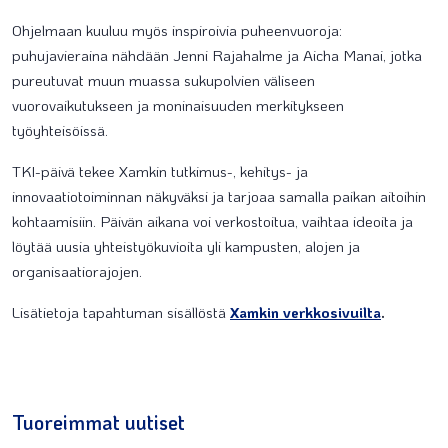
Ohjelmaan kuuluu myös inspiroivia puheenvuoroja:
puhujavieraina nähdään Jenni Rajahalme ja Aicha Manai, jotka
pureutuvat muun muassa sukupolvien väliseen
vuorovaikutukseen ja moninaisuuden merkitykseen
työyhteisöissä.
TKI-päivä tekee Xamkin tutkimus-, kehitys- ja
innovaatiotoiminnan näkyväksi ja tarjoaa samalla paikan aitoihin
kohtaamisiin. Päivän aikana voi verkostoitua, vaihtaa ideoita ja
löytää uusia yhteistyökuvioita yli kampusten, alojen ja
organisaatiorajojen.
Lisätietoja tapahtuman sisällöstä
Xamkin verkkosivuilta
.
Tuoreimmat uutiset