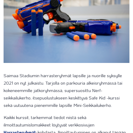
Saimaa Stadiumin harrasteryhmät lapsille ja nuorille syksylle
2021 on nyt julkaistu. Tarjolla on parkouria alkeisryhmässä tai
kokeneemmille jatkoryhmässä, supersuosittu Nerf-
seikkailukerho, itsepuolustukseen keskittyvä Safe Kid -kurssi
sekä uutuutena pienemmille lapsille Mini-Seikkailukerho.
Kaikki kurssit, tarkemmat tiedot niistä sekä
ilmoittautumislomakkeet löytyvät verkkosivujen
Harrasteryhmät
-kohdasta. Ilmoittautuminen on alkanut tänään