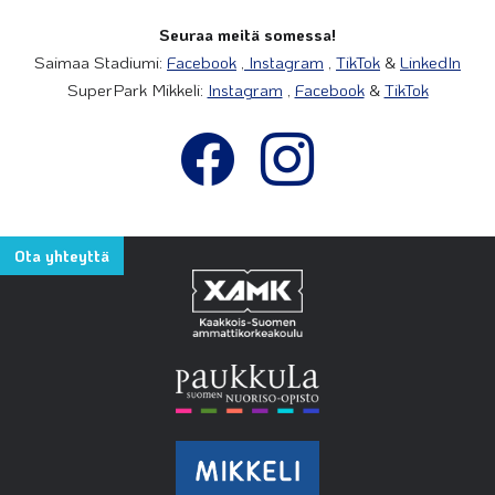
Seuraa meitä somessa!
Saimaa Stadiumi:
Facebook
,
Instagram
,
TikTok
&
LinkedIn
SuperPark Mikkeli:
Instagram
,
Facebook
&
TikTok
Ota yhteyttä