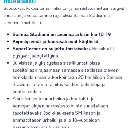
mukaisesti
Suositukset kokoontumis-, liikunta- ja harrastetoimintaan säilyvät
ennallaan ja noudatamme rajoituksia Saimaa Stadiumilla
aiemmin ilmoitetusti.
Saimaa Stadiumi on avoinna arkisin klo 10-19
.
Kiipeilyseinät ja kuntosali ovat käytössä.
SuperCorner on suljettu toistaiseksi.
Kausikortit
pysyvät jäädytettyinä.
Julkisissa ja yksityisissä sisäliikuntatiloissa
suositellaan rajaamaan samassa sisätilassa olevien
henkilöiden määrä korkeintaan 20 henkilöön. Saimaa
Stadiumilla tämä rajoitus koskee pukutiloja ja
kuntosalitiloja.
Aikuisten joukkueurheilun ja kontakti- ja
kamppailulajien harrastustoiminta suositellaan
tauotettavaksi (poikkeuksena SM-tason ja
ammattitason urheilu) ja alle 18-vuotiaiden
harrastetoiminta turvataan.