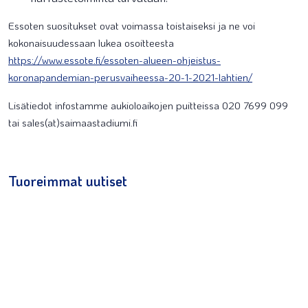
Essoten suositukset ovat voimassa toistaiseksi ja ne voi
kokonaisuudessaan lukea osoitteesta
https://www.essote.fi/essoten-alueen-ohjeistus-
koronapandemian-perusvaiheessa-20-1-2021-lahtien/
Lisätiedot infostamme aukioloaikojen puitteissa 020 7699 099
tai sales(at)saimaastadiumi.fi
Tuoreimmat uutiset