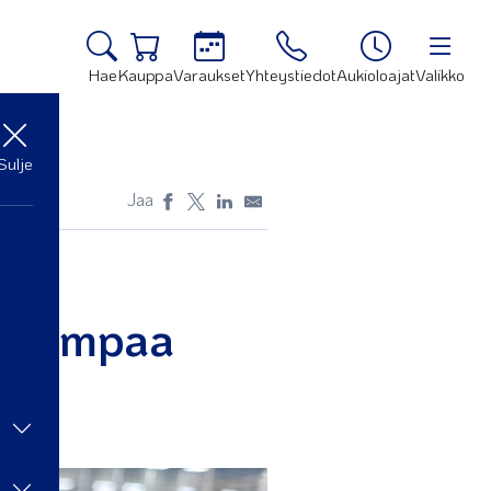
Hae
Kauppa
Varaukset
Yhteystiedot
Aukioloajat
Valikko
Sulje
Jaa
uurempaa