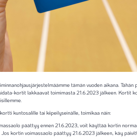
iminnanohjausjärjestelmäämme tämän vuoden aikana. Tähän päi
kidata-kortit lakkaavat toimimasta 21.6.2023 jälkeen. Kortit ko
aisillemme.
rtti kuntosalille tai kiipeilyseinälle, toimikaa näin:
imassaolo päättyy ennen 21.6.2023, voit käyttää kortin normaal
Jos kortin voimassaolo päättyy 21.6.2023 jälkeen, käy päivi