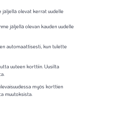
äljellä olevat kerrat uudelle
me jäljellä olevan kauden uudelle
een automaattisesti, kun tulette
ta uuteen korttiin. Uusilta
ta.
levaisuudessa myös korttien
a muutoksista.