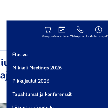
Kauppa
Varaukset
Yhteystiedot
Aukioloajat
Etusivu
iumi päivittää
Mikkeli Meetings 2026
tajärjestelmän osana s
Pikkujoulut 2026
Tapahtumat ja konferenssit
Liikunta ja kuntoilu