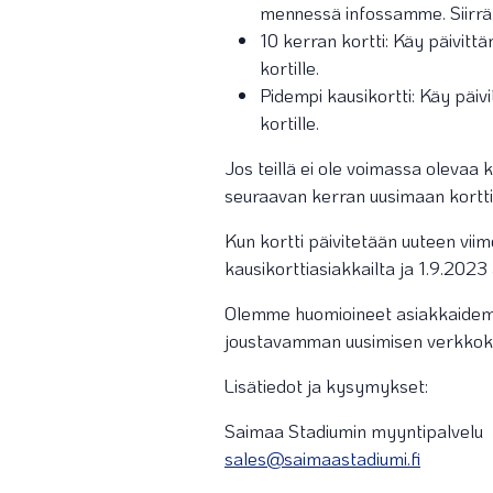
mennessä infossamme. Siirräm
10 kerran kortti: Käy päivitt
kortille.
Pidempi kausikortti: Käy päi
kortille.
Jos teillä ei ole voimassa olevaa k
seuraavan kerran uusimaan kortti
Kun kortti päivitetään uuteen vii
kausikorttiasiakkailta ja 1.9.202
Olemme huomioineet asiakkaidemm
joustavamman uusimisen verkkoka
Lisätiedot ja kysymykset:
Saimaa Stadiumin myyntipalvelu
sales@saimaastadiumi.fi