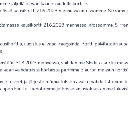
me jäljellä olevan kauden uudelle kortille.
ämässä kausikortti 21.6.2023 mennessä infossamme. Siirrämme j
vittämässä kausikortti 21.6.2023 mennessä infossamme. Siirräm
ausikorttia, uudistus ei vaadi reagointia. Kortti päivitetään uut
a.
meistään 31.8.2023 mennessä, vaihdamme Skidata-kortin maksut
3 alkaen vaihdetuista korteista perimme 5 euron maksun kortis
e toiveet ja järjestelmämuutoksen avulla mahdollistamme tu
upan kautta. Tiedotamme jatkossakin asiakkaitamme tulevist