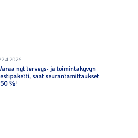
22.4.2026
Varaa nyt terveys- ja toimintakyvyn
testipaketti, saat seurantamittaukset
-50 %!