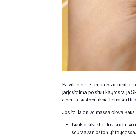
Päivitämme Saimaa Stadiumilla to
järjestelmä poistuu käytöstä ja S
aiheuta kustannuksia kausikorttil
Jos teillä on voimassa oleva kausiko
Kuukausikortti: Jos kortin vo
seuraavan oston yhteydessä. 