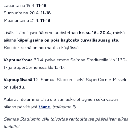
Lauantaina 19.4.
11-18
Sunnuntaina 20.4.
11-18
Maanantaina 21.4.
11-18
Lisäksi kiipeilyseinäämme uudistetaan
ke-su 16.-20.4.
, minkä
aikana
kiipeilyseinä on pois käytöstä turvallisuussyistä.
Boulder-seinä on normaalisti käytössä.
Vappuaattona
30.4. palvelemme Saimaa Stadiumilla klo 11.30-
17 ja SuperCornerissa klo 13-17.
Vappupäivänä
1.5. Saimaa Stadiumi sekä SuperCorner Mikkeli
on suljettu.
Aularavintolamme Bistro Sisun aukiolot pyhien sekä vapun
aikaan päivittyvät
tänne.
(raflaamo.fi)
Saimaa Stadiumin väki toivottaa rentouttavaa pääsiäisen aikaa
kaikille!