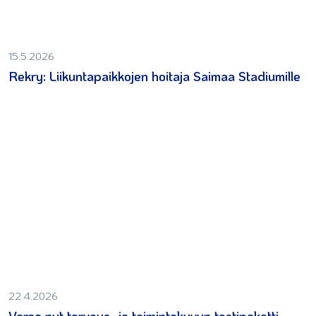
15.5.2026
Rekry: Liikuntapaikkojen hoitaja Saimaa Stadiumille
22.4.2026
Varaa nyt terveys- ja toimintakyvyn testipaketti,