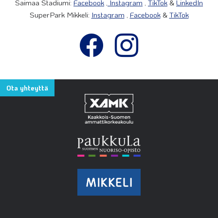
Saimaa Stadiumi:
Facebook
,
Instagram
,
TikTok
&
LinkedIn
SuperPark Mikkeli:
Instagram
,
Facebook
&
TikTok
Ota yhteyttä