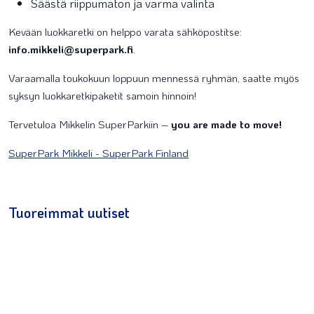
Säästä riippumaton ja varma valinta
Kevään luokkaretki on helppo varata sähköpostitse:
info.mikkeli@superpark.fi
.
Varaamalla toukokuun loppuun mennessä ryhmän, saatte myös
syksyn luokkaretkipaketit samoin hinnoin!
Tervetuloa Mikkelin SuperParkiin –
you are made to move!
SuperPark Mikkeli - SuperPark Finland
Tuoreimmat uutiset