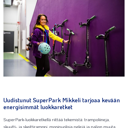
Uudistunut SuperPark Mikkeli tarjoaa kevään
energisimmät luokkaretket
SuperPark-luokkaretkellä riittää tekemistä: trampoliineja,
skuutti- ja skeittiramppi, monipuolisia pelejä ja paljon muuta.