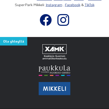
SuperPark Mikkeli:
Instagram
,
Facebook
&
TikTok
Ota yhteyttä