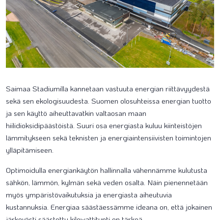
Saimaa Stadiumilla kannetaan vastuuta energian riittävyydestä
sekä sen ekologisuudesta. Suomen olosuhteissa energian tuotto
ja sen käyttö aiheuttavatkin valtaosan maan
hiilidioksidipäästöistä. Suuri osa energiasta kuluu kiinteistöjen
lämmitykseen sekä teknisten ja energiaintensiivisten toimintojen
ylläpitämiseen.
Optimoidulla energiankäytön hallinnalla vähennämme kulutusta
sähkön, lämmön, kylmän sekä veden osalta. Näin pienennetään
myös ympäristövaikutuksia ja energiasta aiheutuvia
kustannuksia. Energiaa säästäessämme ideana on, että jokainen
järkevästi säästetty kilowattitunti on tärkeä.