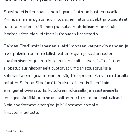
Säästöä ei kuitenkaan tehdä hyvän sisäilman kustannuksella.
Kiinnitämme erityistä huomiota siihen, että palvelut ja olosuhteet
tuotetaan siten, että energiaa kuluu mahdollisimman vähän,
ihanteellisten olosuhteiden kuitenkaan kärsimättä.
Saimaa Stadiumin läheinen sijainti moneen kaupunkiin nähden ja
tiivis palvelualue mahdollistavat energian ja kustannusten
säästämisen myös matkustamisen osalta. Lisäksi kiinteistöön
sijoitetut aurinkopaneelit tuottavat ympäristöystävällistä
kotimaista energiaa moniin eri käyttötarpeisiin. Kaikilla mittareilla
mitaten Saimaa Stadiumi toimiikin tällä hetkellä erittäin
energiatehokkaasti. Tarkoituksenmukaisella ja säästäväisellä
energiankäytöllä pyrimme osaltamme toimimaan vastuullisesti.
Näin säästämme energiaa ja hillitsemme samalla
ilmastonmuutosta.
Lisätietoja: