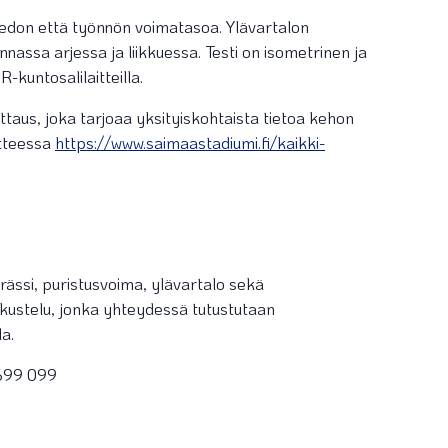
edon että työnnön voimatasoa. Ylävartalon
nnassa arjessa ja liikkuessa. Testi on isometrinen ja
UR-kuntosalilaitteilla.
taus, joka tarjoaa yksityiskohtaista tietoa kehon
itteessa
https://www.saimaastadiumi.fi/kaikki-
ässi, puristusvoima, ylävartalo sekä
ustelu, jonka yhteydessä tutustutaan
la.
7699 099