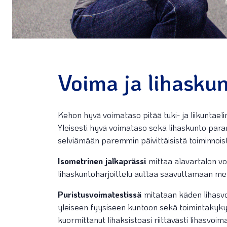
Voima ja lihaskun
Kehon hyvä voimataso pitää tuki- ja liikuntae
Yleisesti hyvä voimataso sekä lihaskunto paran
selviämään paremmin päivittäisistä toiminnoi
Isometrinen jalkaprässi
mittaa alavartalon v
lihaskuntoharjoittelu auttaa saavuttamaan mer
Puristusvoimatestissä
mitataan käden lihasv
yleiseen fyysiseen kuntoon sekä toimintakykyy
kuormittanut lihaksistoasi riittävästi lihasvoi