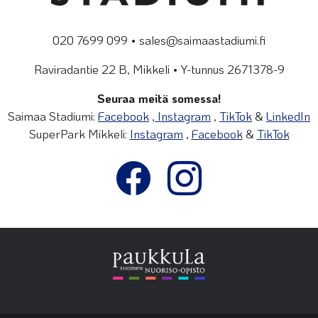
020 7699 099 • sales@saimaastadiumi.fi
Raviradantie 22 B, Mikkeli • Y-tunnus 2671378-9
Seuraa meitä somessa!
Saimaa Stadiumi:
Facebook
,
Instagram
,
TikTok
&
LinkedIn
SuperPark Mikkeli:
Instagram
,
Facebook
&
TikTok