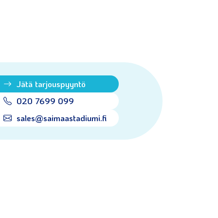
Jätä tarjouspyyntö
020 7699 099
sales@saimaastadiumi.fi