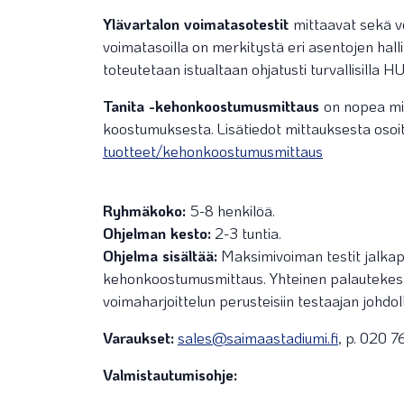
Ylävartalon voimatasotestit
mittaavat sekä v
voimatasoilla on merkitystä eri asentojen halli
toteutetaan istualtaan ohjatusti turvallisilla H
Tanita -kehonkoostumusmittaus
on nopea mit
koostumuksesta. Lisätiedot mittauksesta oso
tuotteet/kehonkoostumusmittaus
Ryhmäkoko:
5-8 henkilöä.
Ohjelman kesto:
2-3 tuntia.
Ohjelma sisältää:
Maksimivoiman testit jalkapr
kehonkoostumusmittaus. Yhteinen palautekesk
voimaharjoittelun perusteisiin testaajan johdol
Varaukset:
sales@saimaastadiumi.fi
, p. 020 
Valmistautumisohje: