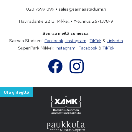
020 7699 099 • sales@saimaastadiumi.fi
Raviradantie 22 B, Mikkeli • Y-tunnus 2671378-9
Seuraa meitä somessa!
Saimaa Stadiumi:
Facebook
,
Instagram
,
TikTok
&
LinkedIn
SuperPark Mikkeli:
Instagram
,
Facebook
&
TikTok
Ota yhteyttä