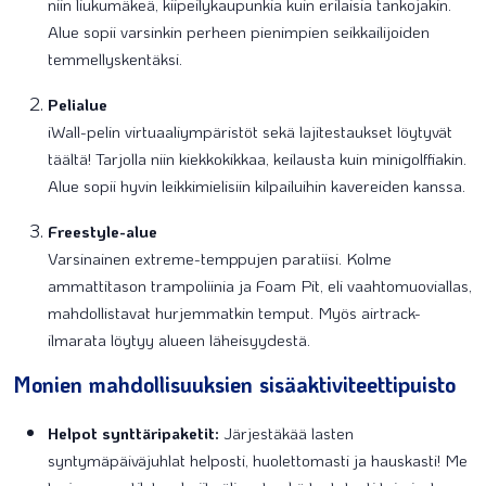
niin liukumäkeä, kiipeilykaupunkia kuin erilaisia tankojakin.
Alue sopii varsinkin perheen pienimpien seikkailijoiden
temmellyskentäksi.
Pelialue
iWall-pelin virtuaaliympäristöt sekä lajitestaukset löytyvät
täältä! Tarjolla niin kiekkokikkaa, keilausta kuin minigolffiakin.
Alue sopii hyvin leikkimielisiin kilpailuihin kavereiden kanssa.
Freestyle-alue
Varsinainen extreme-temppujen paratiisi. Kolme
ammattitason trampoliinia ja Foam Pit, eli vaahtomuoviallas,
mahdollistavat hurjemmatkin temput. Myös airtrack-
ilmarata löytyy alueen läheisyydestä.
Monien mahdollisuuksien sisäaktiviteettipuisto
Helpot synttäripaketit:
Järjestäkää lasten
syntymäpäiväjuhlat helposti, huolettomasti ja hauskasti! Me