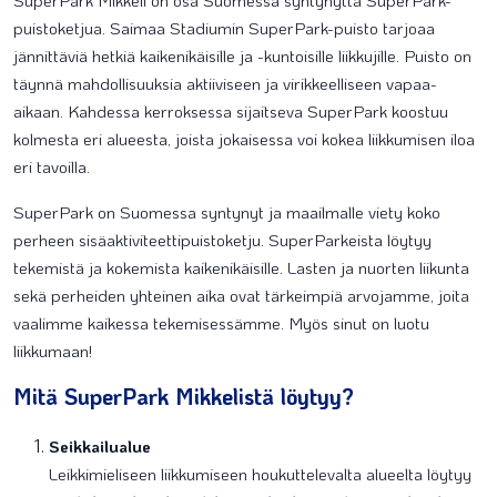
SuperPark Mikkeli on osa Suomessa syntynyttä SuperPark-
puistoketjua. Saimaa Stadiumin SuperPark-puisto tarjoaa
jännittäviä hetkiä kaikenikäisille ja -kuntoisille liikkujille. Puisto on
täynnä mahdollisuuksia aktiiviseen ja virikkeelliseen vapaa-
aikaan. Kahdessa kerroksessa sijaitseva SuperPark koostuu
kolmesta eri alueesta, joista jokaisessa voi kokea liikkumisen iloa
eri tavoilla.
SuperPark on Suomessa syntynyt ja maailmalle viety koko
perheen sisäaktiviteettipuistoketju. SuperParkeista löytyy
tekemistä ja kokemista kaikenikäisille. Lasten ja nuorten liikunta
sekä perheiden yhteinen aika ovat tärkeimpiä arvojamme, joita
vaalimme kaikessa tekemisessämme. Myös sinut on luotu
liikkumaan!
Mitä SuperPark Mikkelistä löytyy?
Seikkailualue
Leikkimieliseen liikkumiseen houkuttelevalta alueelta löytyy