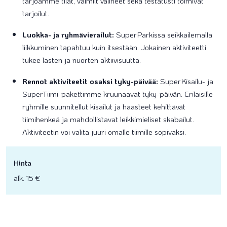
tarjoamme tilat, valmiit välineet sekä testatusti toimivat
tarjoilut.
Luokka- ja ryhmävierailut:
SuperParkissa seikkailemalla
liikkuminen tapahtuu kuin itsestään. Jokainen aktiviteetti
tukee lasten ja nuorten aktiivisuutta.
Rennot aktiviteetit osaksi tyky-päivää:
SuperKisailu- ja
SuperTiimi-pakettimme kruunaavat tyky-päivän. Erilaisille
ryhmille suunnitellut kisailut ja haasteet kehittävät
tiimihenkeä ja mahdollistavat leikkimieliset skabailut.
Aktiviteetin voi valita juuri omalle tiimille sopivaksi.
Hinta
alk. 15 €