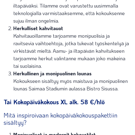
iltapäiväksi. Tilamme ovat varustettu uusimmalla
teknologialla varmistaaksemme, että kokouksenne
sujuu ilman ongelmia.
Herkulliset kahvitauot
Kahvitauoillamme tarjoamme monipuolisia ja
ravitsevia vaihtoehtoja, jotka tukevat työskentelyä ja
virkistävät mieltä. Aamu- ja iltapäivän kahvitukseen
tarjoamme herkut valintanne mukaan joko makeina
tai suolaisina.
Herkullinen ja monipuolinen lounas
Kokoukseen sisältyy myös maistuva ja monipuolinen
lounas Saimaa Stadiumin aulassa Bistro Sisussa.
Tai Kokopäiväkokous XL alk. 58 €/hlö
Mitä inspiroivaan kokopäiväkokouspakettiin
sisältyy?
Monipuoliset ja modernit kokoustilat