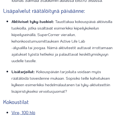
lounas Saimaa Stadiumin aulassa Bistro Sisussa.
Lisäpalvelut räätälöitynä päiväänne:
Aktiiviset tyky-tuokiot:
Tauottakaa kokouspäivä aktiivisilla
tuokioilla, jotka sisältävät esimerkiksi kiipeilykokeilun
kiipeilyseinällä, SuperCorner vierailun,
kehonkoostumusmittauksen Active Life Lab
-älysalilla tai joogaa. Nämä aktiviteetit auttavat irrottamaan
ajatukset työstä hetkeksi ja palauttavat keskittymiskyvyn
uudelle tasolle.
Lisätarjoilut:
Kokouspäivän tarjoiluita voidaan myös
räätälöidä toiveidenne mukaan. Sopisiko teille kahvituksen
kylkeen esimerkiksi hedelmälautanen tai tyky-aktiviteettiin
lisäpiristykseksi virvoitusjuomat?
Kokoustilat
Vire, 100 hlö