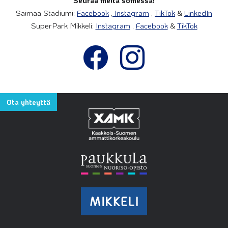
Seuraa meitä somessa!
Saimaa Stadiumi:
Facebook
,
Instagram
,
TikTok
&
LinkedIn
SuperPark Mikkeli:
Instagram
,
Facebook
&
TikTok
Ota yhteyttä