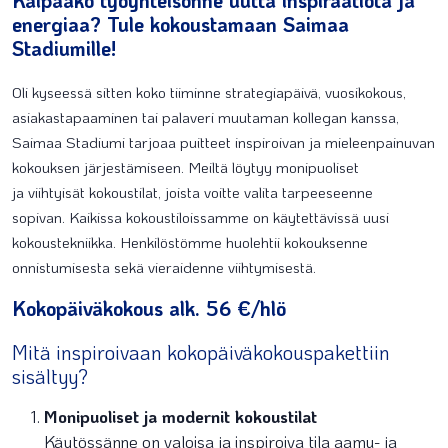
Kaipaako työyhteisönne uutta inspiraatiota ja
energiaa? Tule kokoustamaan Saimaa
Stadiumille!
Oli kyseessä sitten koko tiiminne strategiapäivä, vuosikokous,
asiakastapaaminen tai palaveri muutaman kollegan kanssa,
Saimaa Stadiumi tarjoaa puitteet inspiroivan ja mieleenpainuvan
kokouksen järjestämiseen. Meiltä löytyy monipuoliset
ja viihtyisät kokoustilat, joista voitte valita tarpeeseenne
sopivan. Kaikissa kokoustiloissamme on käytettävissä uusi
kokoustekniikka. Henkilöstömme huolehtii kokouksenne
onnistumisesta sekä vieraidenne viihtymisestä.
Kokopäiväkokous alk. 56 €/hlö
Mitä inspiroivaan kokopäiväkokouspakettiin
sisältyy?
Monipuoliset ja modernit kokoustilat
Käytössänne on valoisa ja inspiroiva tila aamu- ja