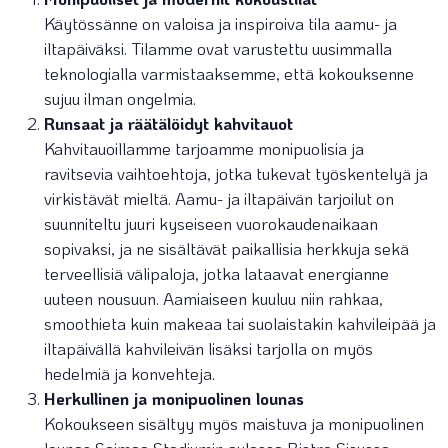
Käytössänne on valoisa ja inspiroiva tila aamu- ja
iltapäiväksi. Tilamme ovat varustettu uusimmalla
teknologialla varmistaaksemme, että kokouksenne
sujuu ilman ongelmia.
Runsaat ja räätälöidyt kahvitauot
Kahvitauoillamme tarjoamme monipuolisia ja
ravitsevia vaihtoehtoja, jotka tukevat työskentelyä ja
virkistävät mieltä. Aamu- ja iltapäivän tarjoilut on
suunniteltu juuri kyseiseen vuorokaudenaikaan
sopivaksi, ja ne sisältävät paikallisia herkkuja sekä
terveellisiä välipaloja, jotka lataavat energianne
uuteen nousuun. Aamiaiseen kuuluu niin rahkaa,
smoothieta kuin makeaa tai suolaistakin kahvileipää ja
iltapäivällä kahvileivän lisäksi tarjolla on myös
hedelmiä ja konvehteja.
Herkullinen ja monipuolinen lounas
Kokoukseen sisältyy myös maistuva ja monipuolinen