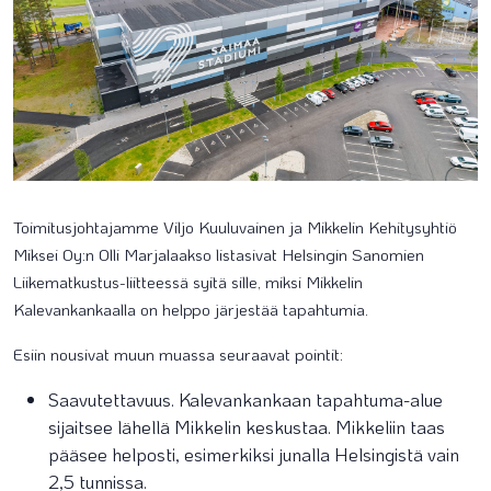
Toimitusjohtajamme Viljo Kuuluvainen ja Mikkelin Kehitysyhtiö
Miksei Oy:n Olli Marjalaakso listasivat Helsingin Sanomien
Liikematkustus-liitteessä syitä sille, miksi Mikkelin
Kalevankankaalla on helppo järjestää tapahtumia.
Esiin nousivat muun muassa seuraavat pointit:
Saavutettavuus. Kalevankankaan tapahtuma-alue
sijaitsee lähellä Mikkelin keskustaa. Mikkeliin taas
pääsee helposti, esimerkiksi junalla Helsingistä vain
2,5 tunnissa.